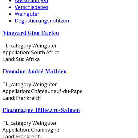
Ausstellungen
Verschiedenes
Weingüter
Degustierungsnotitzen
Vineyard Glen Carlou
TL_category
Weingüter
Appellation:
South Africa
Land:
Süd Afrika
Domaine André Mathieu
TL_category
Weingüter
Appellation:
Châteauneuf-du-Pape
Land:
Frankreich
Champagne Billecart-Salmon
TL_category
Weingüter
Appellation:
Champagne
Land:
Frankreich