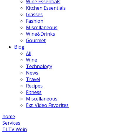
Wine Essentials
Kitchen Essentials
Glasses
Fashion
Miscellaneous
Wine&Drinks
Gourmet
Blog
All
Wine
Technology
News
Travel
Recipes
Fitness
Miscellaneous
Ext. Video Favorites
home
Services
TLTV Wein