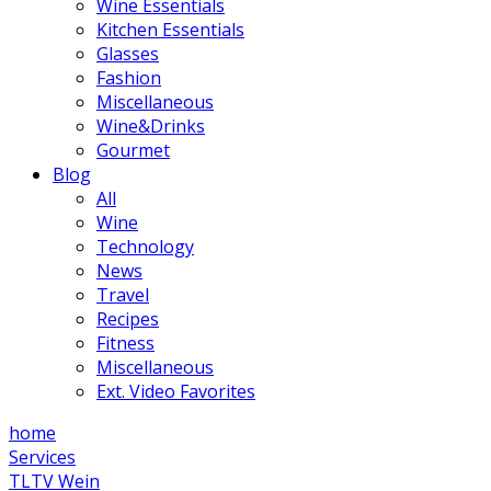
Wine Essentials
Kitchen Essentials
Glasses
Fashion
Miscellaneous
Wine&Drinks
Gourmet
Blog
All
Wine
Technology
News
Travel
Recipes
Fitness
Miscellaneous
Ext. Video Favorites
home
Services
TLTV Wein